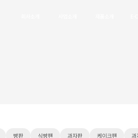
회사소개
사업소개
제품소개
E-
빵판
식빵팬
과자판
케이크팬
과