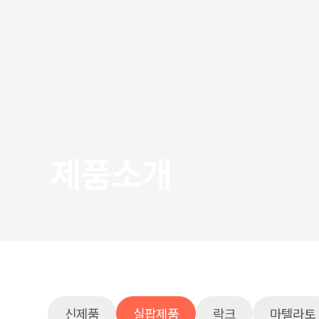
제품소개
신제품
실팝제품
락크
마텔라토