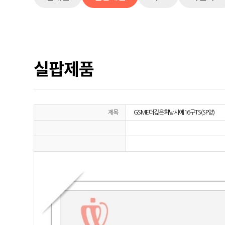
실팝제품
제목
GSME더깊은휘낭시에16구TS(SP양)