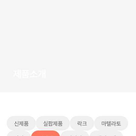
제품소개
신제품
실팝제품
락크
마텔라토