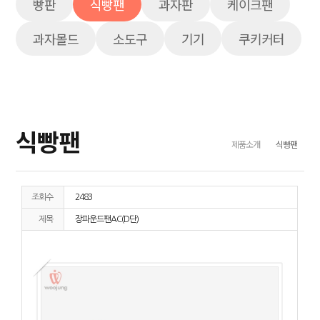
빵판
식빵팬
과자판
케이크팬
과자몰드
소도구
기기
쿠키커터
식빵팬
제품소개
식빵팬
조회수
2483
제목
장파운드팬AC(D단)