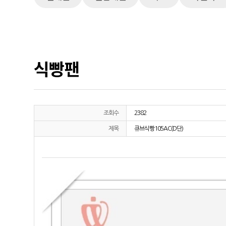
식빵팬
조회수
2382
제목
큐브식빵105AC(D단)