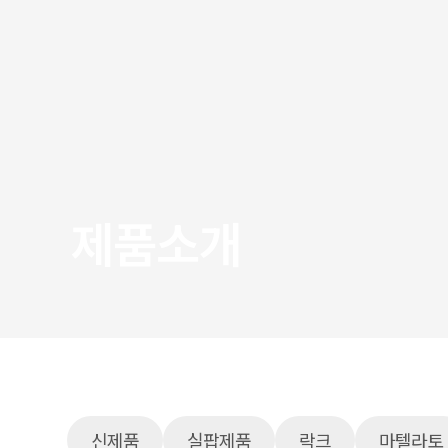
제품소개
신제품
실팝제품
락크
마텔라토