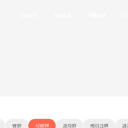
회사소개
사업소개
제품소개
E-
빵판
식빵팬
과자판
케이크팬
과