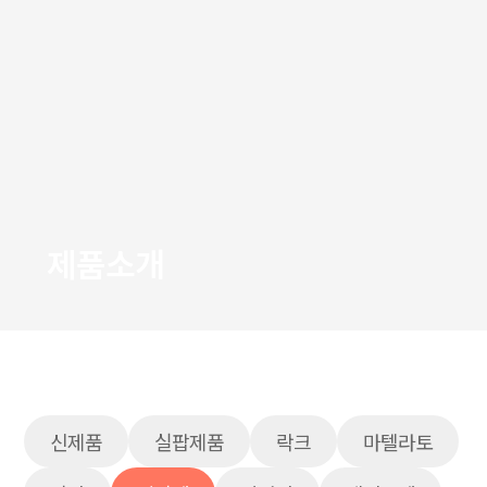
제품소개
신제품
실팝제품
락크
마텔라토