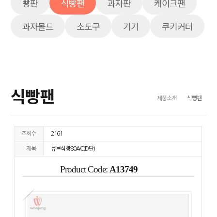
빵판
식빵팬
과자판
케이크팬
과자몰드
소도구
기기
쿠키커터
식빵팬
제품소개
식빵팬
조회수
2161
제목
큐브식빵80AC(D단)
Product Code:
A13749