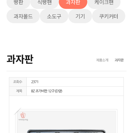
빵판
식빵팬
과자판
케이크팬
과자몰드
소도구
기기
쿠키커터
과자판
제품소개
과자판
조회수
2371
제목
BZ 조가비판 12구 (D양)