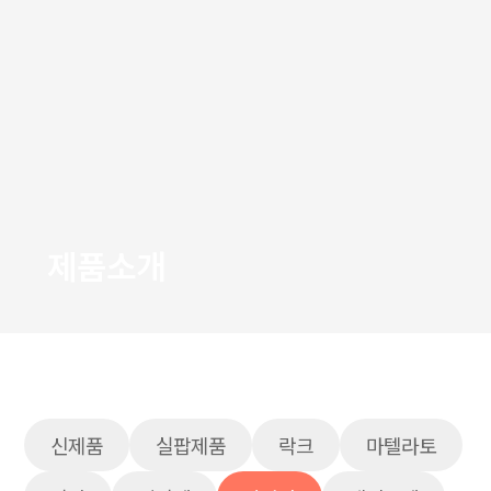
제품소개
신제품
실팝제품
락크
마텔라토