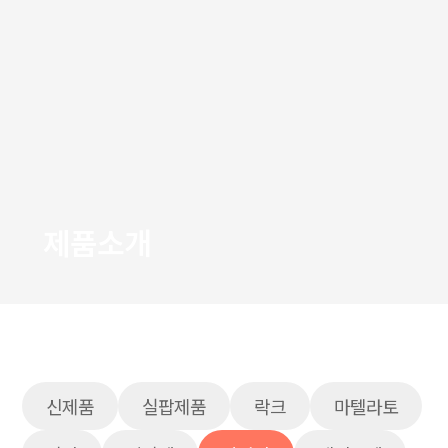
제품소개
신제품
실팝제품
락크
마텔라토