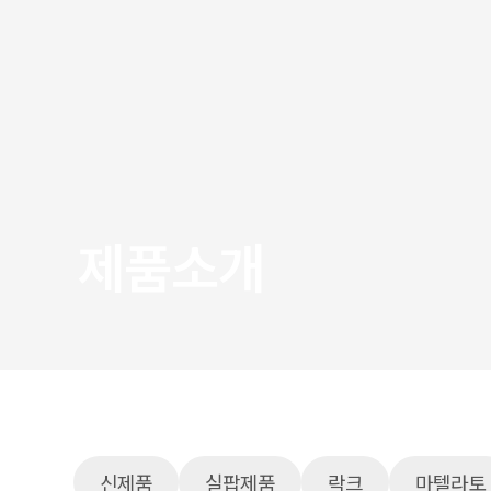
제품소개
신제품
실팝제품
락크
마텔라토