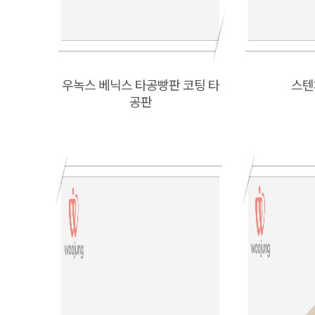
우녹스 베닉스 타공빵판 코팅 타
스텐
공판