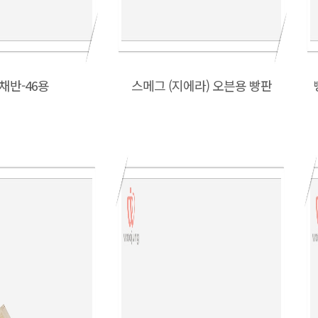
채반-46용
스메그 (지에라) 오븐용 빵판