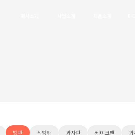
회사소개
사업소개
제품소개
E-
빵판
식빵팬
과자판
케이크팬
과