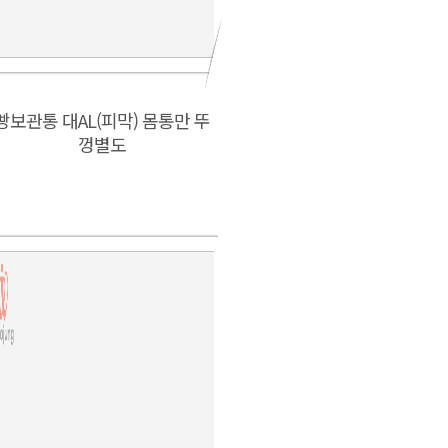
빵보관통 대AL(피막) 몸통만 뚜
껑별도