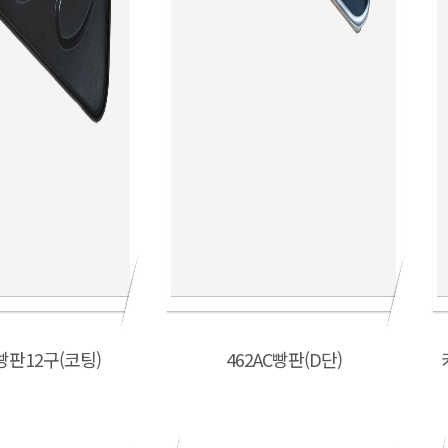
빵판12구(코팅)
462AC빵판(D단)