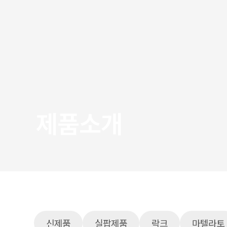
제품소개
신제품
실팝제품
락크
마텔라토