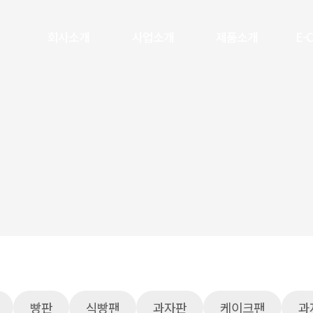
회사소개
사업소개
제품소개
E-
빵판
식빵팬
과자판
케이크팬
과